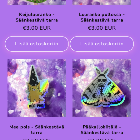
Keijuluuranko -
Luuranko pullossa -
Säänkestävä tarra
Säänkestävä tarra
Normaalihinta
€3,00 EUR
Normaalihinta
€3,00 EUR
Lisää ostoskoriin
Lisää ostoskoriin
Mee pois - Säänkestävä
Pääkallokiitäjä -
tarra
Säänkestävä tarra