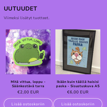
UUTUUDET
Viimeksi lisätyt tuotteet.
Mitä vittua, loppu -
Ikään kuin täällä haisisi
Säänkestävä tarra
paska - Sisustuskuva A5
Normaalihinta
€2,00 EUR
Normaalihinta
€6,00 EUR
Lisää ostoskoriin
Lisää ostoskoriin