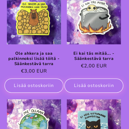
Ole ahkera ja saa
Ei kai täs mitää... -
palkinnoksi lisää töitä -
Säänkestävä tarra
Säänkestävä tarra
Normaalihinta
€2,00 EUR
Normaalihinta
€3,00 EUR
Lisää ostoskoriin
Lisää ostoskoriin