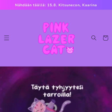
Ohita ja
Nähdään täällä: 15.8. Kitsunecon, Kaarina
siirry
sisältöön
Ostoskor