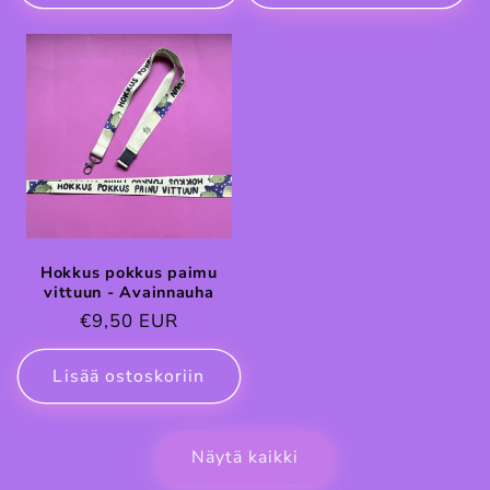
Hokkus pokkus paimu
vittuun - Avainnauha
Normaalihinta
€9,50 EUR
Lisää ostoskoriin
Näytä kaikki