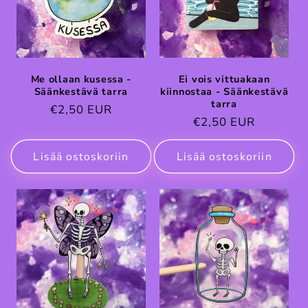
Me ollaan kusessa -
Ei vois vittuakaan
Säänkestävä tarra
kiinnostaa - Säänkestävä
tarra
Normaalihinta
€2,50 EUR
Normaalihinta
€2,50 EUR
Lisää ostoskoriin
Lisää ostoskoriin