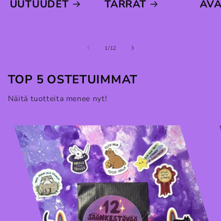
UUTUUDET
TARRAT
AV
/
1
/
12
TOP 5 OSTETUIMMAT
Näitä tuotteita menee nyt!