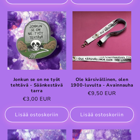
Jonkun se on ne työt
Ole kärsivällinen, olen
tehtävä - Säänkestävä
1900-luvulta - Avainnauha
tarra
Normaalihinta
€9,50 EUR
Normaalihinta
€3,00 EUR
Lisää ostoskoriin
Lisää ostoskoriin