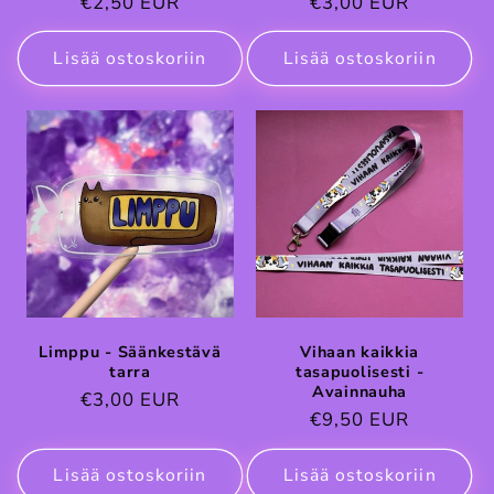
Normaalihinta
€2,50 EUR
Normaalihinta
€3,00 EUR
Lisää ostoskoriin
Lisää ostoskoriin
Limppu - Säänkestävä
Vihaan kaikkia
tarra
tasapuolisesti -
Avainnauha
Normaalihinta
€3,00 EUR
Normaalihinta
€9,50 EUR
Lisää ostoskoriin
Lisää ostoskoriin