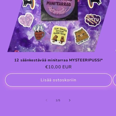
12 säänkestävää minitarraa MYSTEERIPUSSI*
Normaalihinta
€10,00 EUR
Lisää ostoskoriin
/
1
/
5